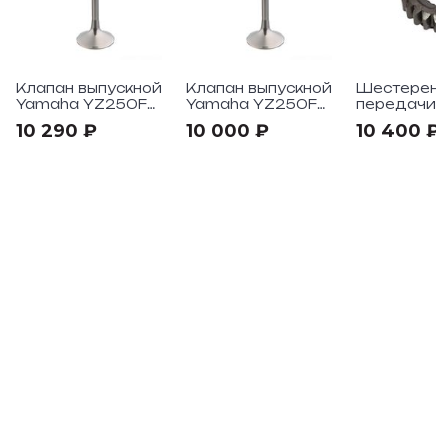
Клапан выпускной
Клапан выпускной
Шестеренк
Yamaha YZ250F
Yamaha YZ250F
передачи (
"2014-23
"2014->
Yamaha YZ
10 290 ₽
10 000 ₽
10 400 ₽
"2018->