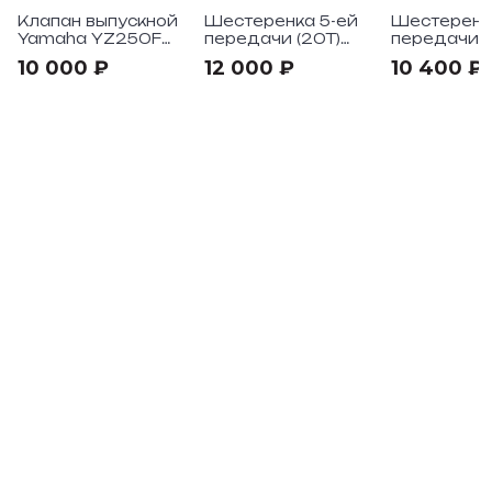
Клапан выпускной
Шестеренка 5-ей
Шестеренк
Yamaha YZ250F
передачи (20T)
передачи (
"2014->
Yamaha YZ450F
Yamaha YZ
10 000 ₽
12 000 ₽
10 400 ₽
"2018->
"2018->