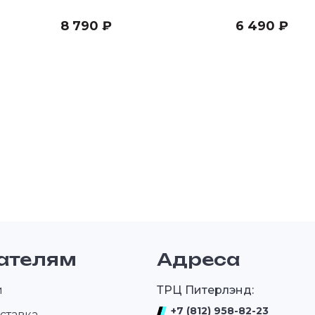
WR250F "10-13
250
8 790 ₽
6 490 ₽
ателям
Адреса
и
ТРЦ Питерлэнд:
+7 (812) 958-82-23
ставка