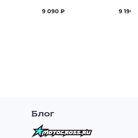
"2001-
9 090 ₽
9 190 
Блог