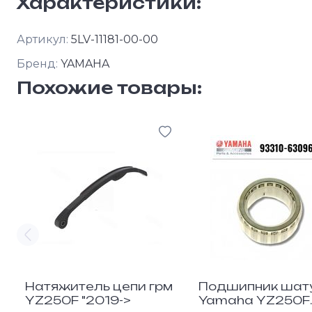
Характеристики:
Артикул:
5LV-11181-00-00
Бренд:
YAMAHA
Похожие товары:
Натяжитель цепи грм
Подшипник шат
YZ250F "2019->
Yamaha YZ250F