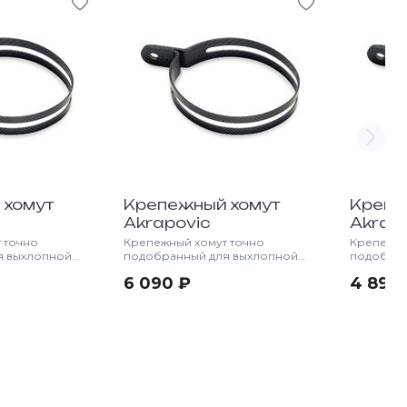
 хомут
Крепежный хомут
Крепе
Akrapovic
Akrap
 точно
Крепежный хомут точно
Крепежны
я выхлопной
подобранный для выхлопной
подобран
VIC
системы AKRAPOVIC
системы 
6 090 ₽
4 890