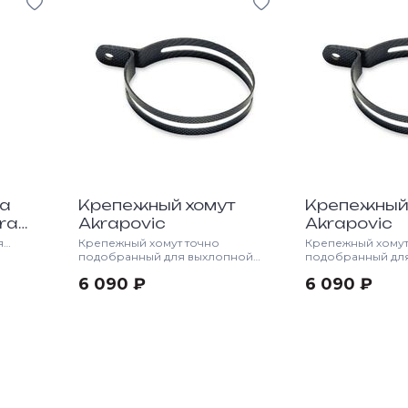
ба
Крепежный хомут
Крепежный
ra
Akrapovic
Akrapovic
я
Крепежный хомут точно
Крепежный хомут
подобранный для выхлопной
подобранный дл
системы AKRAPOVIC
системы AKRAPO
6 090 ₽
6 090 ₽