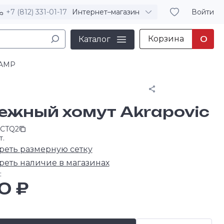
+7 (812) 331-01-17
Интернет–магазин
Войти
Корзина
0
Каталог
LAMP
Поделиться
ежный хомут Akrapovic
CTQ2
т.
реть размерную сетку
реть наличие в магазинах
:
0 ₽