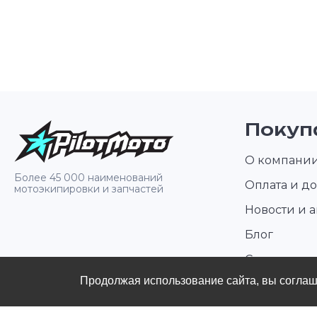
Покуп
О компани
Более 45 000 наименований
Оплата и до
мотоэкипировки и запчастей
Новости и 
Блог
Стать диле
Продолжая использование сайта, вы согла
Контакты