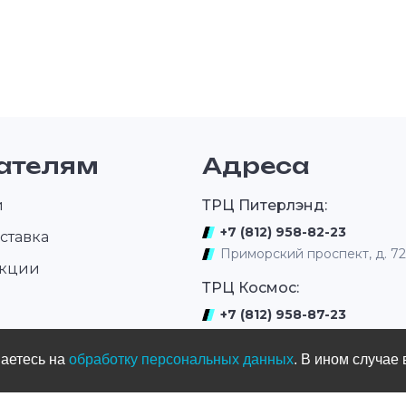
ателям
Адреса
и
ТРЦ Питерлэнд:
+7 (812) 958-82-23
ставка
Приморский проспект, д. 7
акции
ТРЦ Космос:
+7 (812) 958-87-23
ром
ул. Типанова 27/39
шаетесь на
обработку персональных данных
. В ином случае 
ул. Нахимова
(выдача интернет заказов)