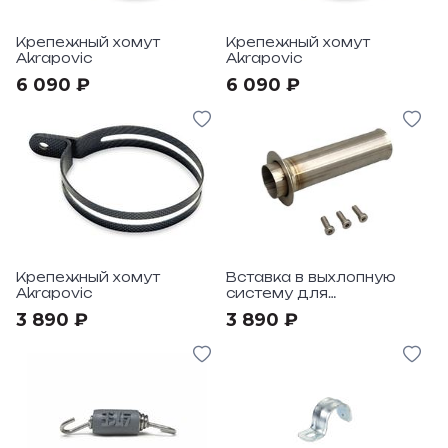
Крепежный хомут
Крепежный хомут
Akrapovic
Akrapovic
6 090 ₽
6 090 ₽
Крепежный хомут
Вставка в выхлопную
Akrapovic
систему для
уменьшения уровня
3 890 ₽
3 890 ₽
шума Akrapovic (Флейта)