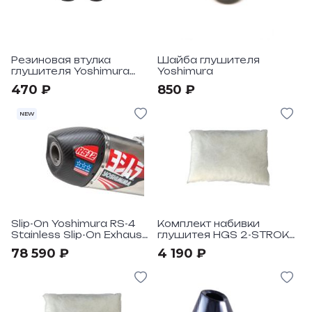
Резиновая втулка
Шайба глушителя
глушителя Yoshimura
Yoshimura
High Temp
470 ₽
850 ₽
NEW
Slip-On Yoshimura RS-4
Комплект набивки
Stainless Slip-On Exhaust,
глушитея HGS 2-STROKE
w/ Aluminum Muffler KTM
125
78 590 ₽
4 190 ₽
450SX-F-HUSQ FC450
"2018-20