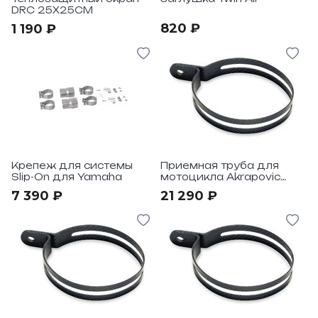
DRC 25X25CM
820 ₽
1 190 ₽
Крепеж для системы
Приемная труба для
Slip-On для Yamaha
мотоцикла Akrapovic
под мотоциклы Yamaha
7 390 ₽
21 290 ₽
YZ450F