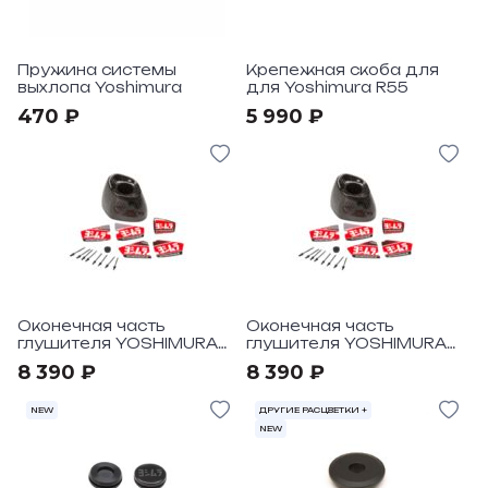
Пружина системы
Крепежная скоба для
выхлопа Yoshimura
для Yoshimura R55
470 ₽
5 990 ₽
Оконечная часть
Оконечная часть
глушителя YOSHIMURA
глушителя YOSHIMURA
RS12 карбон
RS4 карбон
8 390 ₽
8 390 ₽
NEW
ДРУГИЕ РАСЦВЕТКИ +
NEW