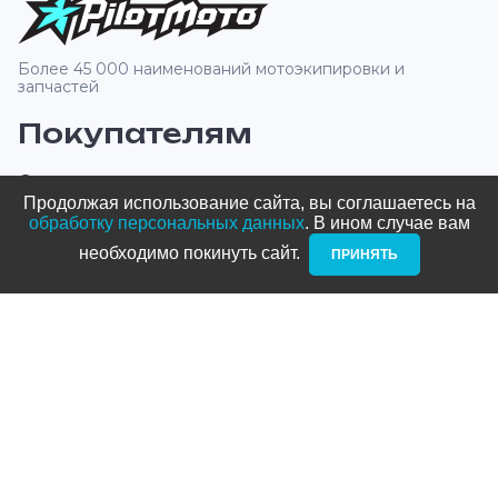
Более 45 000 наименований мотоэкипировки и
запчастей
Покупателям
О компании
Продолжая использование сайта, вы соглашаетесь на
Оплата и доставка
обработку персональных данных
. В ином случае вам
необходимо покинуть сайт. ­
ПРИНЯТЬ
Новости и акции
Блог
Стать дилером
Контакты
Адреса
ТРЦ Питерлэнд: