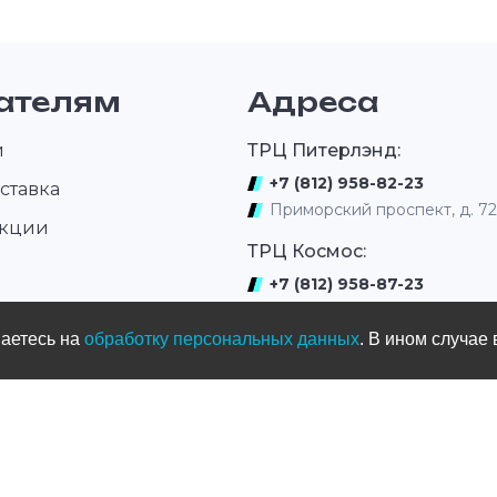
KTM SX 125 15-16, SX 150 15-16, SX 250
15-16, SX-F 250 15-16, SX-F 250
Factory Edition 15, SX-F 350 15-16,
SX-F 450 15-16, SX-F 450 Factory
Edition 15, XC 250 15-16, XC 300 15-
ателям
Адреса
16, XC-F 250 15-16, XC-F 350 15-16,
XC-F 450 15-16, XC-FW 350 Six Days
15, XC-W 300 Six Days 15
и
ТРЦ Питерлэнд:
+7 (812) 958-82-23
ставка
Приморский проспект, д. 7
акции
ТРЦ Космос:
+7 (812) 958-87-23
ром
ул. Типанова 27/39
шаетесь на
обработку персональных данных
. В ином случае 
ул. Нахимова
(выдача интернет заказов)
+7 (812) 331-01-17
ул.Нахимова д. 11
Мототрек