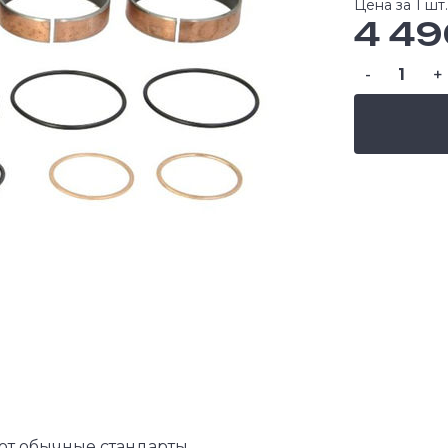
Цена за 1 шт.
4 49
-
+
ют обычные стандарты,