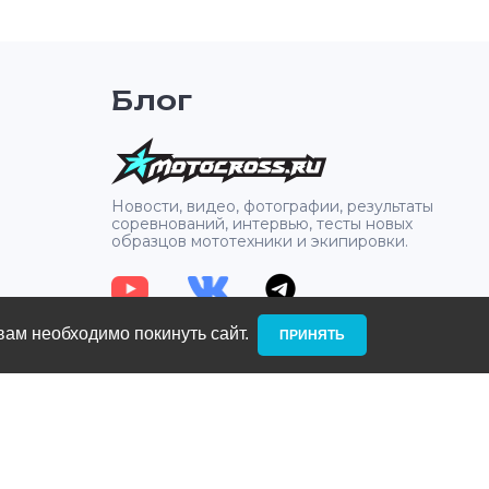
15, XCR-W 450 08, XCR-W 530 08,
XC-W 200 09-15, XC-W 250 12-15,
XC-W 300 12-15, XC-W 450 08-15,
XC-W 500 12-15, XC-W 530 09-11
Блог
2
Новости, видео, фотографии, результаты
соревнований, интервью, тесты новых
образцов мототехники и экипировки.
вам необходимо покинуть сайт. ­
ПРИНЯТЬ
: