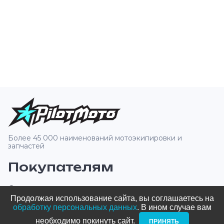
Более 45 000 наименований мотоэкипировки и
запчастей
Покупателям
О компании
Продолжая использование сайта, вы соглашаетесь на
Оплата и доставка
обработку персональных данных
. В ином случае вам
необходимо покинуть сайт. ­
ПРИНЯТЬ
Новости и акции