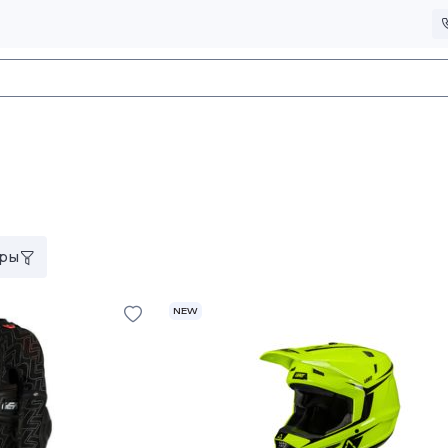
ры
NEW