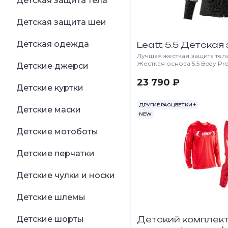
Детская защита тела
Детская защита шеи
Детская одежда
Leatt 5.5 Детская
Лучшая жесткая защита тел
Жесткая основа 5.5 Body Prot
Детские джерси
ударопрочной пеной 3DF Ai
защиту груди, спины, локтя,
23 790 ₽
прошла европейскую серт
Детские куртки
общей сложности 23 балла п
наша лучшая защита тела! 
ДРУГИЕ РАСЦВЕТКИ +
Детские маски
многослойной шарнирной 
NEW
защита максимально удобна
вентилируемая (36 вентил
Детские мотоботы
отверстия). Совместима с 
использоваться и без нее. 
правилам FIM 2018 года.
Детские перчатки
Детские чулки и носки
Детские шлемы
Детские шорты
Детский комплек