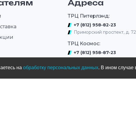
ателям
Адреса
отличным чувством руляLeatt 1.5
суставов.Верх из
— отличный выбор для
материала X-Flo
маленьких райдеров,
обеспечивает
гарантирующий комфорт,
вентиляцию.Пре
и
ТРЦ Питерлэнд:
защиту и высокую
изогнутая форм
функциональность.
обеспечивает пл
+7 (812) 958-82-23
ставка
прилегание и
Приморский проспект, д. 7
комфорт.Многор
акции
строчка*— гаран
долговечность.
ТРЦ Космос:
+7 (812) 958-87-23
ром
ул. Типанова 27/39
шаетесь на
обработку персональных данных
. В ином случае 
ул. Нахимова
(выдача интернет заказов)
+7 (812) 331-01-17
ул.Нахимова д. 11
Мототрек
+7 (965) 005-33-77
ул. Жака Дюкло, д.66