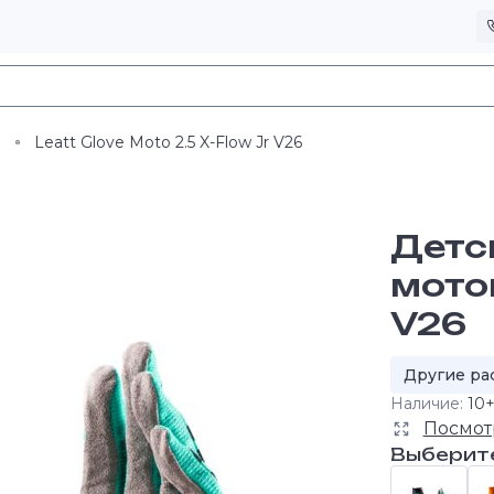
и
Leatt Glove Moto 2.5 X-Flow Jr V26
Детс
моток
V26
Другие ра
Наличие:
10
Посмот
Выберит