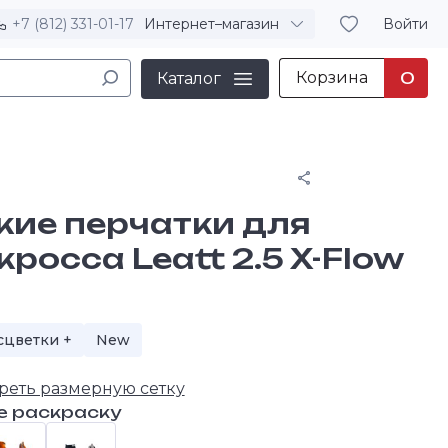
+7 (812) 331-01-17
Интернет–магазин
Войти
Корзина
0
Каталог
Поделиться
кие перчатки для
росса Leatt 2.5 X-Flow
сцветки +
New
+
реть размерную сетку
е раскраску