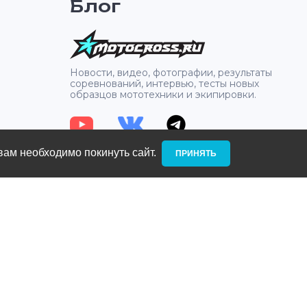
Блог
 сетчатого
w—
дварительно
а—
отное
2
Новости, видео, фотографии, результаты
ядная прочная
соревнований, интервью, тесты новых
тирует
образцов мототехники и экипировки.
вам необходимо покинуть сайт. ­
ПРИНЯТЬ
: