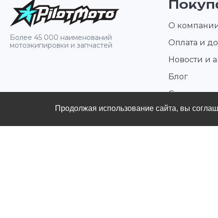
Покуп
О компани
Более 45 000 наименований
Оплата и до
мотоэкипировки и запчастей
Новости и 
Блог
Стать диле
Продолжая использование сайта, вы согла
Контакты
Политика конфиденциальности
Публичная оферты