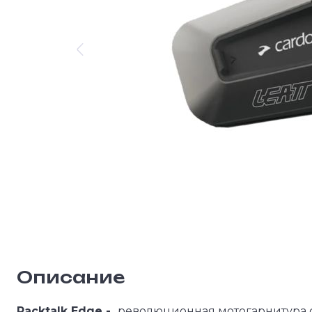
Описание
Packtalk Edge -
революционная мотогарнитура