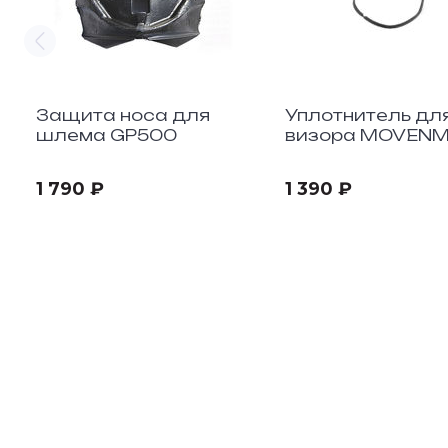
Защита носа для
Уплотнитель дл
шлема GP500
визора MOVEN
/STOPM
1 790 ₽
1 390 ₽