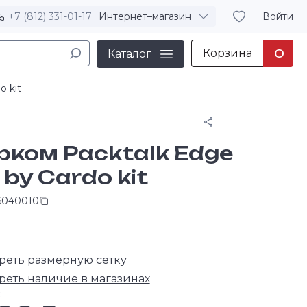
+7 (812) 331-01-17
Интернет–магазин
Войти
Корзина
0
Каталог
o kit
Поделиться
рком Packtalk Edge
 by Cardo kit
6040010
+
реть размерную сетку
реть наличие в магазинах
: