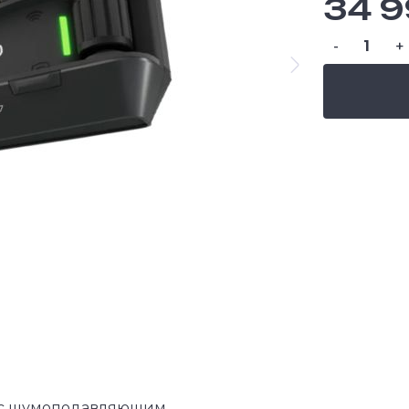
34 9
-
+
 с шумоподавляющим