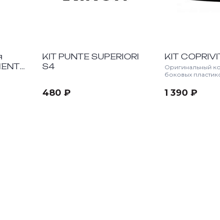
я
KIT PUNTE SUPERIORI
KIT COPRIVI
MENT
S4
Оригинальный к
боковых пластик
(заглушек) меха
для мотошлемов 
480 ₽
1 390 ₽
бренда Airoh. Пр
защиты поворотн
от грязи, пыли и 
для фиксации ви
Изготовлен из у
оригинального п
Идеально садится
пазы без зазоров
совместима со 
линейками шлемов Ai
S4 (все модификац
(все модификации)
Mathise Mt Air