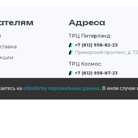
ателям
Адреса
и
ТРЦ Питерлэнд:
+7 (812) 958-82-23
ставка
Приморский проспект, д. 7
акции
ТРЦ Космос:
+7 (812) 958-87-23
ром
ул. Типанова 27/39
шаетесь на
обработку персональных данных
. В ином случае 
ул. Нахимова
(выдача интернет заказов)
+7 (812) 331-01-17
ул.Нахимова д. 11
Мототрек
+7 (965) 005-33-77