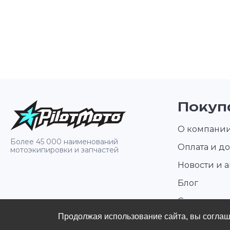
Покуп
О компани
Более 45 000 наименований
Оплата и до
мотоэкипировки и запчастей
Новости и 
Блог
Стать диле
Продолжая использование сайта, вы согла
Контакты