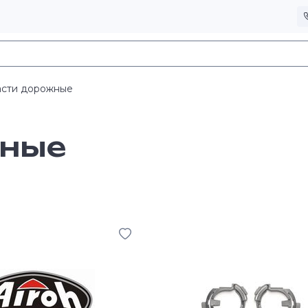
асти дорожные
жные