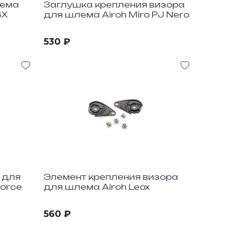
лема
Заглушка крепления визора
SX
для шлема Airoh Miro PJ Nero
530 ₽
 для
Элемент крепления визора
Force
для шлема Airoh Leox
560 ₽