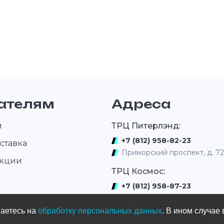
ателям
Адреса
и
ТРЦ Питерлэнд:
+7 (812) 958-82-23
ставка
Приморский проспект, д. 7
акции
ТРЦ Космос:
+7 (812) 958-87-23
ром
ул. Типанова 27/39
шаетесь на
обработку персональных данных
. В ином случае 
ул. Нахимова