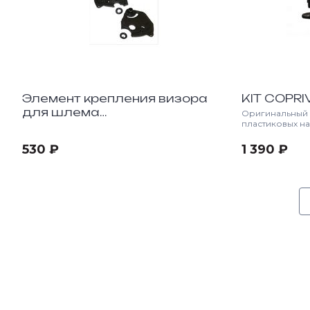
Элемент крепления визора
KIT COPRIV
для шлема
Оригинальный 
пластиковых на
Sottopla.+Rond.Rot. Cezannee
визора для мо
бренда Airoh. 
530 ₽
1 390 ₽
поворотного ме
влаги, а также
Изготовлен из
оригинального 
штатные пазы б
совместима со
шлемов Airoh: Airoh S4 (все модификации)
Airoh S5 (все м
Mathise Mt Air