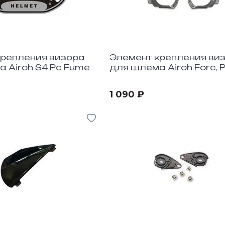
крепления визора
Элемент крепления ви
 Airoh S4 Pc Fume
для шлема Airoh Forc, P
1 090 ₽