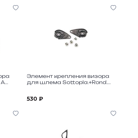
ора
Элемент крепления визора
 A
для шлема Sottopla.+Rond.
Rot.Mentone Miro
530 ₽