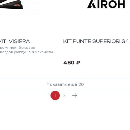
ITI VISIERA
KIT PUNTE SUPERIORI S4
комплект боковых
кладок (заглушек) механизма
тошлемов итальянского
Предназначен для защиты
480 ₽
ханизма от грязи, пыли и
 для фиксации визора.
 ударопрочного
пластика. Идеально садится в
ез зазоров. Деталь строго
Показать ещё 20
 следующими линейками
1
2
одификации) Airoh Mathise /