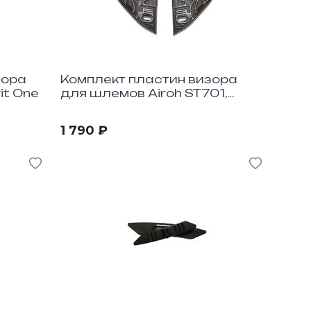
зора
Комплект пластин визора
it One
для шлемов Airoh ST701,
ST501, Valor, Spark
1 790 ₽