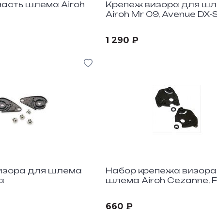
асть шлема Airoh
Крепеж визора для ш
Airoh Mr 09, Avenue DX-
1 290 ₽
изора для шлема
Набор крепежа визора
a
шлема Airoh Cezanne, 
660 ₽