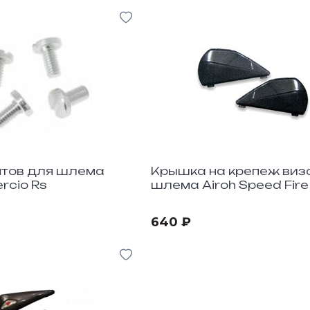
нтов для шлема
Крышка на крепеж виз
rcio Rs
шлема Airoh Speed Fire
Scatto DX-SX
640 ₽