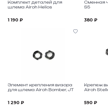
Комплект деталей для
Сменная ч
шлема Airoh Helios
S5
1 190 ₽
380 ₽
Элемент крепления визора
Крепеж в
для шлема Airoh Bomber, JT
Airoh Stell
1 290 ₽
590 ₽