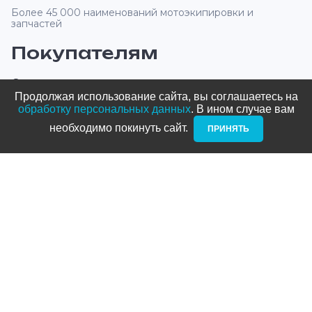
Более 45 000 наименований мотоэкипировки и
запчастей
Покупателям
О компании
Продолжая использование сайта, вы соглашаетесь на
Оплата и доставка
обработку персональных данных
. В ином случае вам
необходимо покинуть сайт. ­
ПРИНЯТЬ
Новости и акции
Блог
Стать дилером
Контакты
Адреса
ТРЦ Питерлэнд:
+7 (812) 958-82-23
Приморский проспект, д. 72