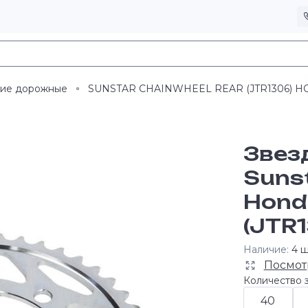
ние дорожные
SUNSTAR CHAINWHEEL REAR (JTR1306) H
Звез
Suns
Hond
(JTR
Наличие:
4 ш
Посмот
Количество з
40