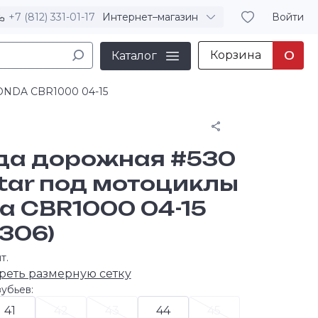
+7 (812) 331-01-17
Интернет–магазин
Войти
Корзина
0
Каталог
ONDA CBR1000 04-15
Поделиться
да дорожная #530
tar под мотоциклы
a CBR1000 04-15
1306)
т.
реть размерную сетку
убьев:
41
42
43
44
45