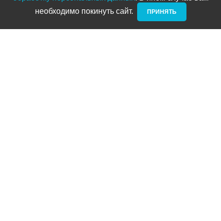
необходимо покинуть сайт. ­
ПРИНЯТЬ
Новости и акции
Блог
Стать дилером
Контакты
Адреса
ТРЦ Питерлэнд:
+7 (812) 958-82-23
Приморский проспект, д. 72
ТРЦ Космос:
+7 (812) 958-87-23
ул. Типанова 27/39
ул. Нахимова
(выдача интернет заказов):