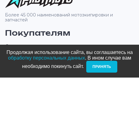
Более 45 000 наименований мотоэкипировки и
запчастей
Покупателям
О компании
Продолжая использование сайта, вы соглашаетесь на
Оплата и доставка
обработку персональных данных
. В ином случае вам
необходимо покинуть сайт. ­
ПРИНЯТЬ
Новости и акции
Блог
Стать дилером
Контакты
Адреса
ТРЦ Питерлэнд: