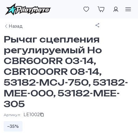
Войти
Поделиться
Назад
Рычаг сцепления
регулируемый Ho
CBR600RR 03-14,
CBR1000RR 08-14,
53182-MCJ-750, 53182-
MEE-000, 53182-MEE-
305
LE1002
Артикул:
–35%