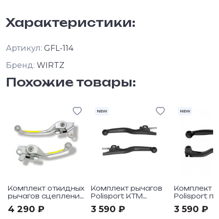
Характеристики:
Артикул:
GFL-114
Бренд:
WIRTZ
Похожие товары:
NEW
NEW
Комплект откидных
Комплект рычагов
Комплект р
рычагов сцепления
Polisport KTM
Polisport п
и тормоза Wirtz
SX85(21-24) black
мотоциклы
4 290 ₽
3 590 ₽
3 590 ₽
под мотоциклы
CRF250R/RX