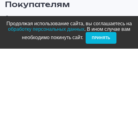
Покупателям
О компании
Продолжая использование сайта, вы соглашаетесь на
Оплата и доставка
обработку персональных данных
. В ином случае вам
необходимо покинуть сайт. ­
ПРИНЯТЬ
Новости и акции
Блог
Стать дилером
Контакты
Адреса
ТРЦ Питерлэнд:
+7 (812) 958-82-23
Приморский проспект, д. 72
ТРЦ Космос: