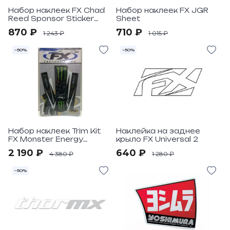
Набор наклеек FX Chad
Набор наклеек FX JGR
Reed Sponsor Sticker
Sheet
Sheet
870 ₽
710 ₽
1 243 ₽
1 015 ₽
–50%
–50%
Набор наклеек Trim Kit
Наклейка на заднее
FX Monster Energy
крыло FX Universal 2
Universal
2 190 ₽
640 ₽
4 380 ₽
1 280 ₽
–50%