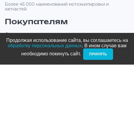
Более 45 000 наименований мотоэкипировки и
запчастей
Покупателям
О компании
Продолжая использование сайта, вы соглашаетесь на
Оплата и доставка
обработку персональных данных
. В ином случае вам
необходимо покинуть сайт. ­
ПРИНЯТЬ
Новости и акции
Блог
Стать дилером
Контакты
Адреса
ТРЦ Питерлэнд:
+7 (812) 958-82-23
Приморский проспект, д. 72