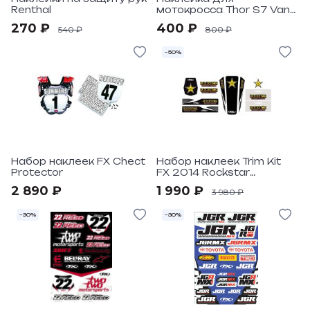
Renthal
мотокросса Thor S7 Van,
Trailr S7
270 ₽
400 ₽
540 ₽
800 ₽
–50%
Набор наклеек FX Chect
Набор наклеек Trim Kit
Protector
FX 2014 Rockstar
Universal
2 890 ₽
1 990 ₽
3 980 ₽
–30%
–30%