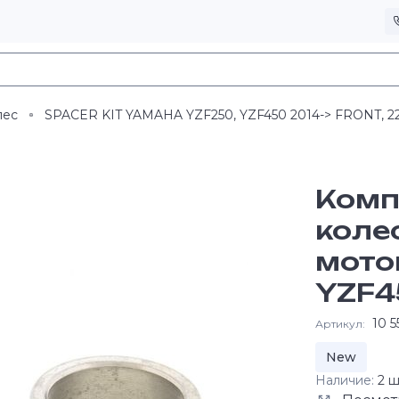
лес
SPACER KIT YAMAHA YZF250, YZF450 2014-> FRONT, 
Комп
коле
мото
YZF4
10 5
Артикул:
New
Наличие:
2 ш