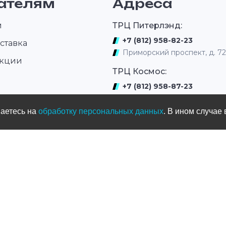
ателям
Адреса
иковый
любых условиях.
лужбы
и
ТРЦ Питерлэнд:
+7 (812) 958-82-23
ставка
Приморский проспект, д. 7
акции
ТРЦ Космос:
+7 (812) 958-87-23
ром
ул. Типанова 27/39
шаетесь на
обработку персональных данных
. В ином случае 
ул. Нахимова
(выдача интернет заказов)
+7 (812) 331-01-17
ул.Нахимова д. 11
Мототрек
+7 (965) 005-33-77
ул. Жака Дюкло, д.66