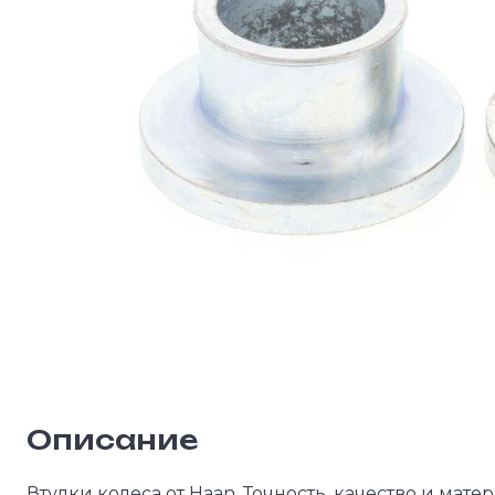
Описание
Втулки колеса от Haan. Точность, качество и мат