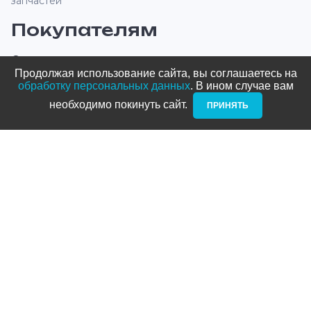
запчастей
Покупателям
О компании
Продолжая использование сайта, вы соглашаетесь на
Оплата и доставка
обработку персональных данных
. В ином случае вам
необходимо покинуть сайт. ­
ПРИНЯТЬ
Новости и акции
Блог
Стать дилером
Контакты
Адреса
ТРЦ Питерлэнд:
+7 (812) 958-82-23
Приморский проспект, д. 72
ТРЦ Космос: