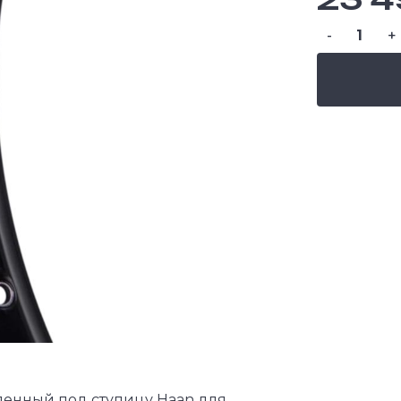
-
+
ерленный под ступицу Haan для