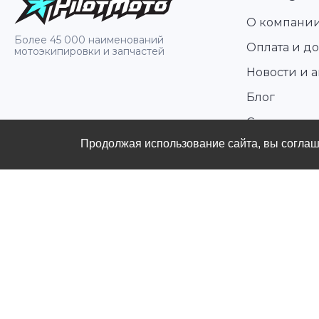
бездорожья.
О компани
Более 45 000 наименований
Оплата и до
мотоэкипировки и запчастей
Новости и 
Блог
Стать диле
Продолжая использование сайта, вы согла
Контакты
Политика конфиденциальности
Публичная оферты