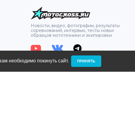
а и прочности
флагманская серия ободов,
флагманс
эндуро и
разработанная специально для
разработ
циплин.
самых суровых условий
самых су
мотокросса и эндуро
мотокрос
2
Новости, видео, фотографии, результаты
соревнований, интервью, тесты новых
образцов мототехники и экипировки.
вам необходимо покинуть сайт. ­
ПРИНЯТЬ
:
Санкт-Петербург