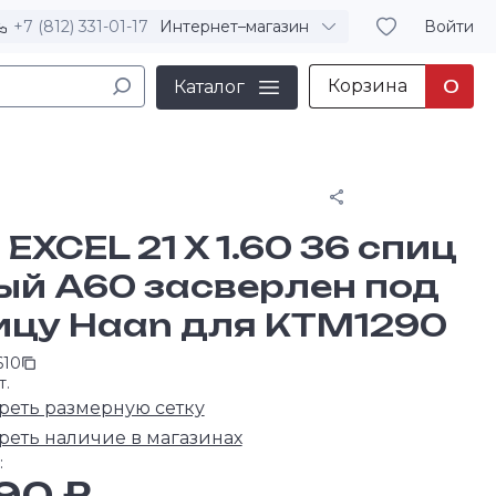
+7 (812) 331-01-17
Интернет–магазин
Войти
Корзина
0
Каталог
Поделиться
EXCEL 21 X 1.60 36 спиц
ый A60 засверлен под
ицу Haan для KTM1290
610
т.
реть размерную сетку
реть наличие в магазинах
:
90 ₽