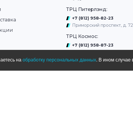
стандарт качеств
для мотокросса, 
и
ТРЦ Питерлэнд:
внедорожных дис
+7 (812) 958-82-23
ставка
Приморский проспект, д. 7
акции
ТРЦ Космос:
+7 (812) 958-87-23
ром
ул. Типанова 27/39
шаетесь на
обработку персональных данных
. В ином случае 
ул. Нахимова
(выдача интернет заказов)
+7 (812) 331-01-17
ул.Нахимова д. 11
Мототрек
+7 (965) 005-33-77
ул. Жака Дюкло, д.66