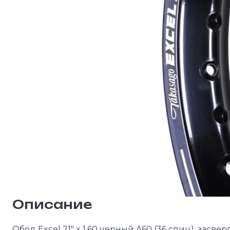
Описание
Обод Excel 21" x 1.60 черный A60 (36 спиц), засв