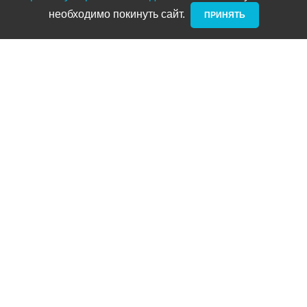
необходимо покинуть сайт. ­
ПРИНЯТЬ
Новости и акции
Блог
Стать дилером
Контакты
Адреса
ТРЦ Питерлэнд:
+7 (812) 958-82-23
Приморский проспект, д. 72
ТРЦ Космос:
+7 (812) 958-87-23
ул. Типанова 27/39
ул. Нахимова
(выдача интернет заказов):