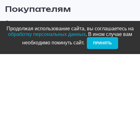
Покупателям
О компании
Продолжая использование сайта, вы соглашаетесь на
Оплата и доставка
обработку персональных данных
. В ином случае вам
необходимо покинуть сайт. ­
ПРИНЯТЬ
Новости и акции
Блог
Стать дилером
Контакты
Адреса
ТРЦ Питерлэнд:
+7 (812) 958-82-23
Приморский проспект, д. 72
ТРЦ Космос: