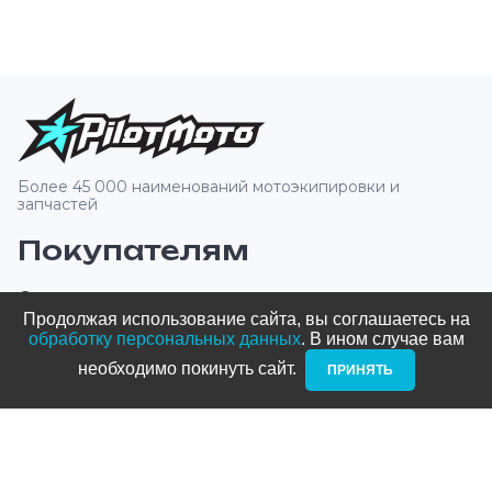
Более 45 000 наименований мотоэкипировки и
запчастей
Покупателям
О компании
Продолжая использование сайта, вы соглашаетесь на
Оплата и доставка
обработку персональных данных
. В ином случае вам
необходимо покинуть сайт. ­
ПРИНЯТЬ
Новости и акции
Блог
Стать дилером
Контакты