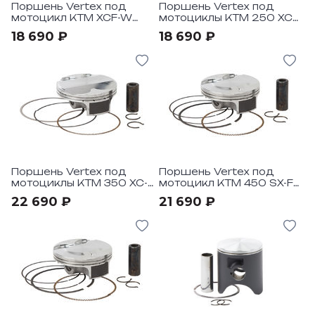
Поршень Vertex под
Поршень Vertex под
мотоцикл KTM XCF-W
мотоциклы KTM 250 XC-
07-13
F 16-21, HQV FC 250 16-21
18 690 ₽
18 690 ₽
Поршень Vertex под
Поршень Vertex под
мотоциклы KTM 350 XC-
мотоцикл KTM 450 SX-F
F 13-15, HQV FC 350 14-15
13-15, 450 XC-F 13-15, HQV
22 690 ₽
21 690 ₽
FC 450 14-15