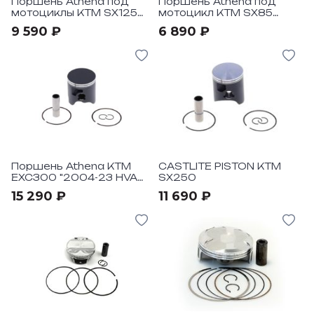
Поршень Athena под
Поршень Athena под
мотоциклы KTM SX125
мотоцикл KTM SX85
2001-22
"2003-23
9 590 ₽
6 890 ₽
Поршень Athena KTM
CASTLITE PISTON KTM
EXC300 "2004-23 HVA
SX250
TE I 300 "2019-23
15 290 ₽
11 690 ₽