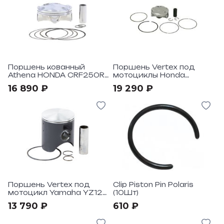
Поршень кованный
Поршень Vertex под
Athena HONDA CRF250R
мотоциклы Honda
"20-23 D.78,95
CRF250R-RX "2020-21
16 890 ₽
19 290 ₽
Pro Replica
Поршень Vertex под
Clip Piston Pin Polaris
мотоцикл Yamaha YZ125
(10Шт)
97
13 790 ₽
610 ₽