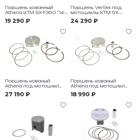
Поршень кованный
Поршень Vertex под
Athena KTM SX-F350 "14-
мотоциклы KTM SX-
22
F350-HQV FC350 "2016-
19 290 ₽
24 290 ₽
22 Hi Compr 15,1:1
Поршень кованый
Поршень кованый
Athena под мотоцикл
Athena под мотоцикл
Yamaha YZ450F 10-17 BB
YZ450F 10-13 HC
27 190 ₽
18 990 ₽