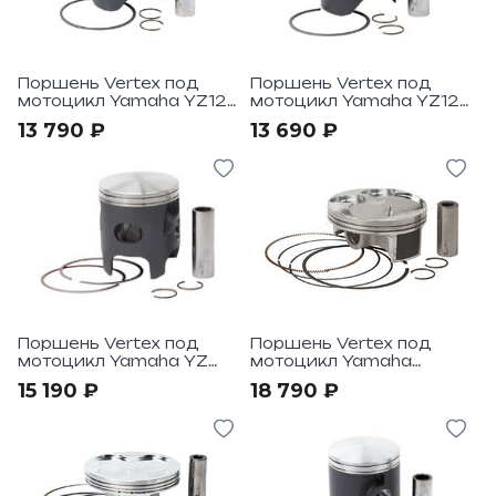
Поршень Vertex под
Поршень Vertex под
мотоцикл Yamaha YZ125
мотоцикл Yamaha YZ125
1998-01
2005-21
13 790 ₽
13 690 ₽
Поршень Vertex под
Поршень Vertex под
мотоцикл Yamaha YZ
мотоцикл Yamaha
250 99-21
YZ250F 2014-16,
15 190 ₽
18 790 ₽
WR250F 2015-17 HC
Compr 14,2:1