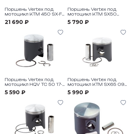
Поршень Vertex под
Поршень Vertex под
мотоцикл KTM 450 SX-F
мотоцикл KTM SX50
16-21, KTM 450 XC-F, HQV
2001-08
21 690 ₽
5 790 ₽
FC 450 16-21
Поршень Vertex под
Поршень Vertex под
мотоцикл HQV TC 50 17-
мотоцикл KTM SX65 09-
21, KTM 50 SX 09-21
21, HQV TC65 17-21
5 590 ₽
5 990 ₽