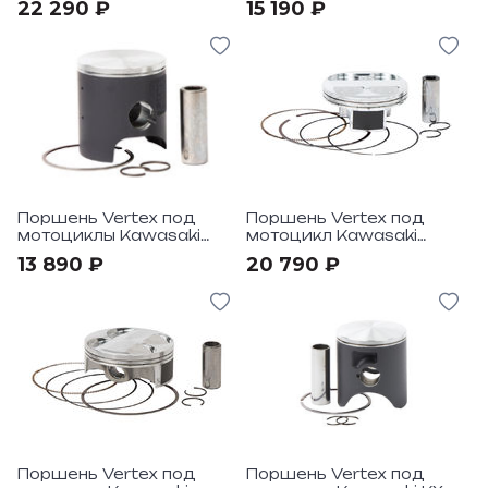
22 290 ₽
15 190 ₽
Поршень Vertex под
Поршень Vertex под
мотоциклы Kawasaki
мотоцикл Kawasaki
KX250 2002-04
KX250F 2008-09 HC
13 890 ₽
20 790 ₽
Compr 13,9:1
Поршень Vertex под
Поршень Vertex под