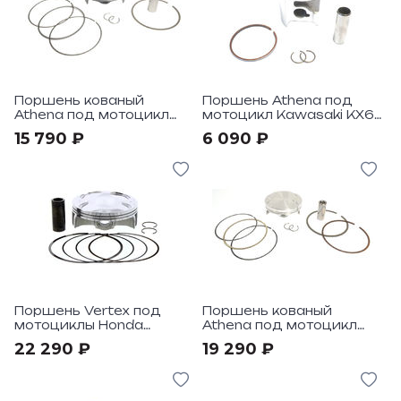
Поршень кованый
Поршень Athena под
Athena под мотоцикл
мотоцикл Kawasaki KX65
Honda CRF250R "2010-17
2002-18
15 790 ₽
6 090 ₽
Поршень Vertex под
Поршень кованый
мотоциклы Honda
Athena под мотоцикл
CRF450R-CRF450RX
Honda CRF450R 17->
22 290 ₽
19 290 ₽
2017-18 HC