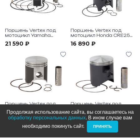
Поршень Vertex под
Поршень Vertex под
мотоцикл Yamaha
мотоцикл Honda CRE250
YZ450F 2010-13
1995-96
21 590 ₽
16 890 ₽
Поршень Vertex под
Поршень Vertex под
мотоцикл HQV TC 125 14-
мотоциклы KTM, HQV,
Продолжая использование сайта, вы соглашаетесь на
21, KTM 125 SX 01-21
Husaberg
13 190 ₽
15 990 ₽
обработку персональных данных
. В ином случае вам
необходимо покинуть сайт. ­
ПРИНЯТЬ