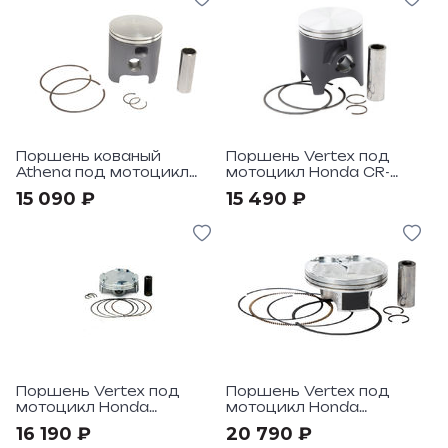
Поршень кованый
Поршень Vertex под
Athena под мотоцикл
мотоцикл Honda CR-
Kawasaki KX250 2005-
CRE250 2005-07 Replica
15 090 ₽
15 490 ₽
09
Поршень Vertex под
Поршень Vertex под
мотоцикл Honda
мотоцикл Honda
CRF150R 2012-18
CRF250R 2010-13 HC
16 190 ₽
20 790 ₽
Compr 14,1:1