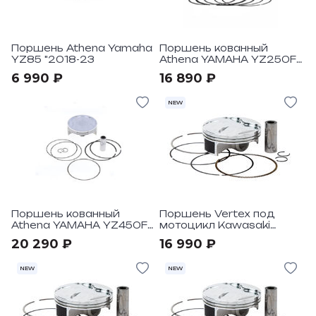
Поршень Athena Yamaha
Поршень кованный
YZ85 "2018-23
Athena YAMAHA YZ250F
"08-13 D.76,96
6 990 ₽
16 890 ₽
NEW
Поршень кованный
Поршень Vertex под
Athena YAMAHA YZ450F
мотоцикл Kawasaki
"20-22
KX250F 2017-19 Pro
20 290 ₽
16 990 ₽
Replica
NEW
NEW