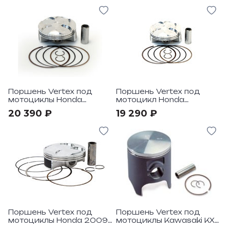
Поршень Vertex под
Поршень Vertex под
мотоциклы Honda
мотоцикл Honda
CRF250R 2016-17 GP
CRF250R 2016-17 Replica
20 390 ₽
19 290 ₽
Racer Choice
Поршень Vertex под
Поршень Vertex под
мотоциклы Honda 2009-
мотоциклы Kawasaki KX-
12 HC Compr 12,9:1
KXE125 2001-08 Race