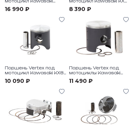
мотоцикл Kawasaki
мотоцикл Kawasaki KX
KX250F 2015-16
65 00-21, Suzuki RM 65
16 990 ₽
8 390 ₽
03-06
Поршень Vertex под
Поршень Vertex под
мотоцикл Kawasaki KX85
мотоциклы Kawasaki
2001-13
KX85 2014-21
10 090 ₽
11 490 ₽