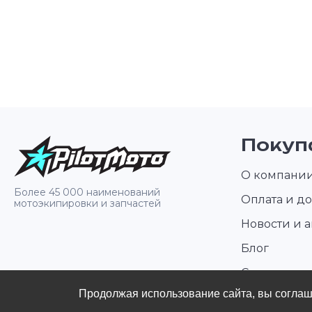
Покуп
О компани
Более 45 000 наименований
Оплата и до
мотоэкипировки и запчастей
Новости и 
Блог
Стать диле
Продолжая использование сайта, вы согла
Контакты