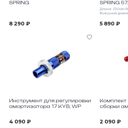
SPRING
SPRING 57
Длина: 230мм В
Внешний диаме
10мм Жесткость
8 290 ₽
5 890 ₽
Инструмент для регулировки
Комплект
амортизатора 17 KYB, WP
сборки а
4 090 ₽
2 090 ₽