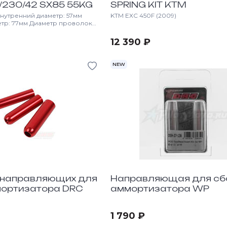
/230/42 SX85 55KG
SPRING KIT KTM
нутренний диаметр: 57мм
KTM EXC 450F (2009)
тр: 77мм Диаметр проволоки:
: 42N/mm Ход сжатия: 131мм
12 390 ₽
NEW
 направляющих для
Направляющая для сб
мортизатора DRC
аммортизатора WP
1 790 ₽