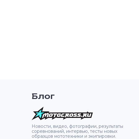
мотокросс и эндуро. Изготовлена из
износостойких материалов с точными
размерами (диаметр внешний 18 мм,
внутренний 15 мм, высота 20 мм), что
обеспечивает минимальное трение штока и
продлевает срок службы подвески.
Основные характеристики: Размеры: D18
(внешний) x 20 (высота) x 15 (внутренний) мм
Материал: прочный, износостойкий
полимер/металл Уменьшает трение и износ
штока амортизатора Простая установка для
самостоятельного ремонта Направляющая
KYB — оптимальный выбор для поддержания
пиковой производительности подвески
вашего мотоцикла.
Блог
2
Новости, видео, фотографии, результаты
соревнований, интервью, тесты новых
образцов мототехники и экипировки.