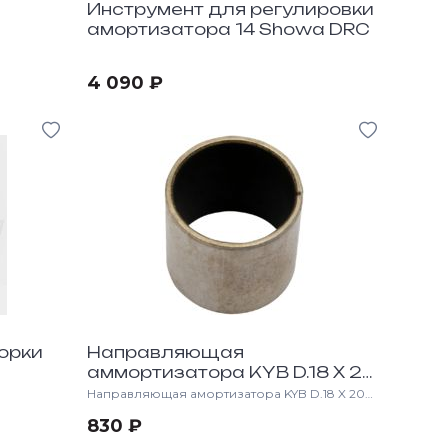
Инструмент для регулировки
амортизатора 14 Showa DRC
4 090 ₽
орки
Направляющая
аммортизатора KYB D.18 X 20
X15
Направляющая амортизатора KYB D.18 X 20
X15 — это высококачеовая запасная деталь
830 ₽
для задних амортизаторов KYB,
предназначенная для мотоциклов класса