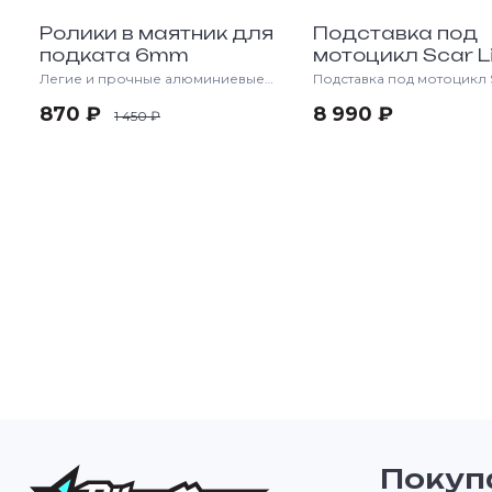
Ролики в маятник для
Подставка под
подката 6mm
мотоцикл Scar Li
Легие и прочные алюминиевые
Подставка под мотоцикл Sc
катушки в маятник просто
870 ₽
8 990 ₽
устанавливаются и
1 450 ₽
обеспечивают надежную
фиксацию мотоцикла. Kawasaki -
10mm Yamaha - 6mm Suzuki,
Honda - 8mm
Покуп