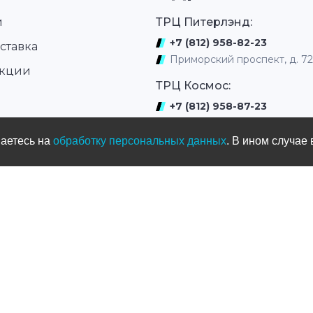
и
ТРЦ Питерлэнд:
+7 (812) 958-82-23
ставка
Приморский проспект, д. 7
акции
ТРЦ Космос:
+7 (812) 958-87-23
ром
ул. Типанова 27/39
шаетесь на
обработку персональных данных
. В ином случае 
ул. Нахимова
(выдача интернет заказов)
+7 (812) 331-01-17
ул.Нахимова д. 11
Мототрек
+7 (965) 005-33-77
ул. Жака Дюкло, д.66