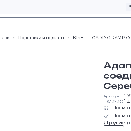
клов
Подставки и подкаты
BIKE IT LOADING RAMP CO
Адап
соед
Сере
PD
Артикул:
Наличие:
1 ш
Посмот
Посмот
Другие 