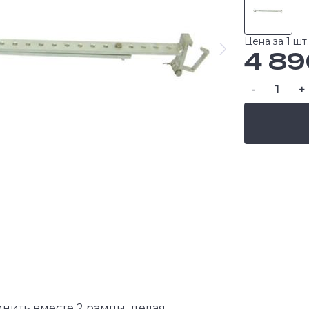
Цена за 1 шт.
4 89
-
+
нить вместе 2 рампы, делая