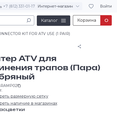
+7 (812) 331-01-17
Интернет–магазин
Войти
Корзина
0
Каталог
NNECTOR KIT FOR ATV USE (1 PAIR)
Поделиться
тер ATV для
инения трапов (Пара)
бряный
SRAMP02
т.
реть размерную сетку
реть наличие в магазинах
расцветки