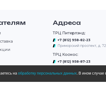
ателям
Адреса
и
ТРЦ Питерлэнд:
+7 (812) 958-82-23
ставка
Приморский проспект, д. 7
акции
ТРЦ Космос:
+7 (812) 958-87-23
ром
ул. Типанова 27/39
шаетесь на
обработку персональных данных
. В ином случае 
ул. Нахимова
(выдача интернет заказов)
+7 (812) 331-01-17
ул.Нахимова д. 11
Мототрек