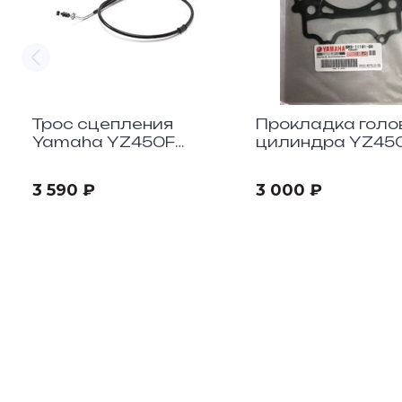
Трос сцепления
Прокладка голо
Yamaha YZ450F
цилиндра YZ45
"2018-20/YZ250F
"2018-19
"2019-20
3 590 ₽
3 000 ₽