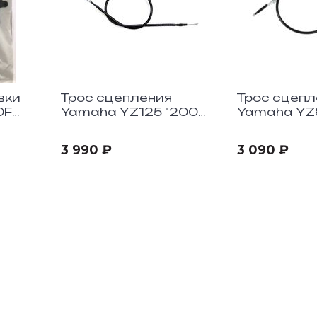
вки
Трос сцепления
Трос сцепл
0F
Yamaha YZ125 "2007-
Yamaha YZ8
14
18
3 990 ₽
3 090 ₽