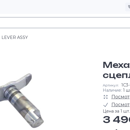
 LEVER ASSY
Меха
сцеп
1C3
Артикул:
Наличие:
1 ш
Посмот
Посмот
Цена за 1 шт.
3 49