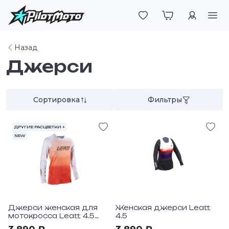
Войти
Назад
Джерси
Сортировка
Фильтры
ДРУГИЕ РАСЦВЕТКИ +
NEW
Джерси женская для
Женская джерси Leatt
мотокросса Leatt 4.5
4.5
V26