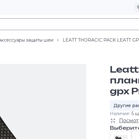
Аксессуары защиты шеи
LEATT THORACIC PACK LEATT GP
Leat
план
gpx P
Другие ра
Наличие:
5 ш
Посмот
Выберит