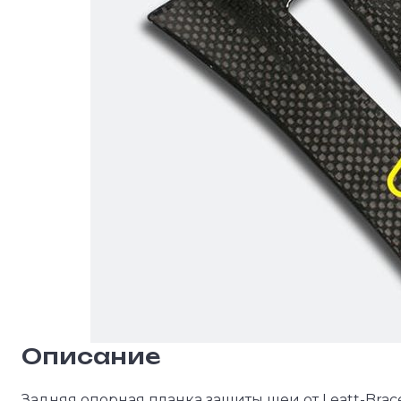
Описание
Задняя опорная планка защиты шеи от Leatt-Brac