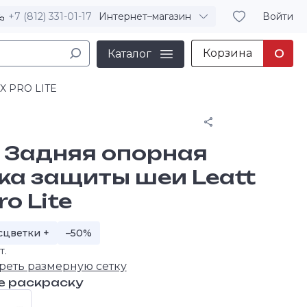
+7 (812) 331-01-17
Интернет–магазин
Войти
Корзина
0
Каталог
X PRO LITE
Поделиться
t Задняя опорная
ка защиты шеи Leatt
ro Lite
сцветки +
–50%
т.
реть размерную сетку
е раскраску