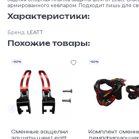
армированного кевларом. Подходит лишь для св
Характеристики:
Бренд:
LEATT
Похожие товары:
–50%
–50%
Сменные защелки
Комплект сменн
защиты шеи Leatt
демпфирующих