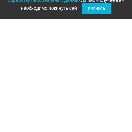
обработку персональных данных
. В ином случае вам
необходимо покинуть сайт. ­
ПРИНЯТЬ
Новости и акции
Блог
Стать дилером
Контакты
Адреса
ТРЦ Питерлэнд:
+7 (812) 958-82-23
Приморский проспект, д. 72
ТРЦ Космос:
+7 (812) 958-87-23
ул. Типанова 27/39
ул. Нахимова
(выдача интернет заказов):