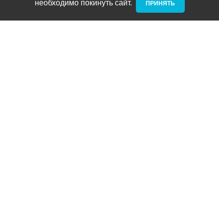
необходимо покинуть сайт. ­
ПРИНЯТЬ
Новости и акции
Блог
Стать дилером
Контакты
Адреса
ТРЦ Питерлэнд:
+7 (812) 958-82-23
Приморский проспект, д. 72
ТРЦ Космос:
+7 (812) 958-87-23
ул. Типанова 27/39
ул. Нахимова
(выдача интернет заказов):
+7 (812) 331-01-17