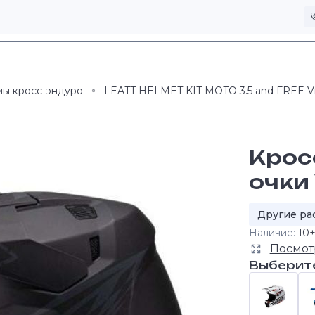
ы кросс-эндуро
LEATT HELMET KIT MOTO 3.5 and FREE Vizi
Крос
очки 
Другие ра
Наличие:
10
Посмот
Выберит