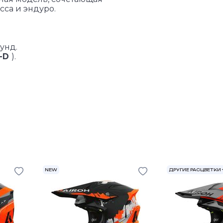
са и эндуро.
унд.
e-D
).
NEW
ДРУГИЕ РАСЦВЕТКИ 