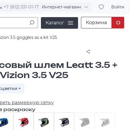
+7 (812) 331-01-17
Интернет–магазин
Войти
Корзина
0
Каталог
on 3.5 goggles as a kit V25
Поделиться
совый шлем Leatt 3.5 +
Vizion 3.5 V25
сцветки +
+
реть размерную сетку
е раскраску