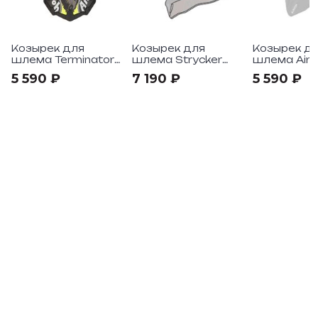
Козырек для
Козырек для
Козырек д
шлема Terminator
шлема Strycker
шлема Airo
Open Vision
Hazzard Gloss
Commander
5 590 ₽
7 190 ₽
5 590 ₽
CARNAGE YELLOW