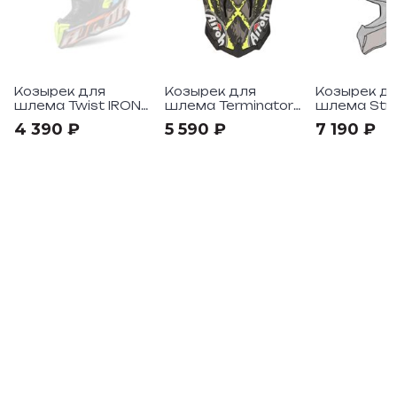
Козырек для
Козырек для
Козырек д
шлема Twist IRON
шлема Terminator
шлема Stry
ORANGE GLOSS
Open Vision
Hazzard Gl
4 390 ₽
5 590 ₽
7 190 ₽
PEAK
CARNAGE YELLOW