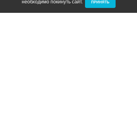
необходимо покинуть сайт. ­
ПРИНЯТЬ
Новости и акции
Блог
Стать дилером
Контакты
Адреса
ТРЦ Питерлэнд:
+7 (812) 958-82-23
Приморский проспект, д. 72
ТРЦ Космос:
+7 (812) 958-87-23
ул. Типанова 27/39
ул. Нахимова
(выдача интернет заказов):
+7 (812) 331-01-17