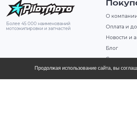
Покуп
О компани
Более 45 000 наименований
Оплата и до
мотоэкипировки и запчастей
Новости и 
Блог
Стать диле
Продолжая использование сайта, вы согла
Контакты
Политика конфиденциальности
Публичная оферты