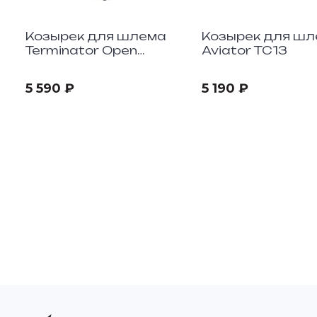
Козырек для шлема
Козырек для ш
Terminator Open
Aviator TC13
Vision CARNAGE
YELLOW
5 590 ₽
5 190 ₽