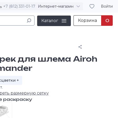
+7 (812) 331-01-17
Интернет–магазин
Войти
Корзина
0
Каталог
Поделиться
рек для шлема Airoh
mander
сцветки +
т.
реть размерную сетку
е раскраску