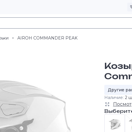
рьки
AIROH COMMANDER PEAK
Козы
Com
Другие ра
Наличие:
2 ш
Посмот
Выберит