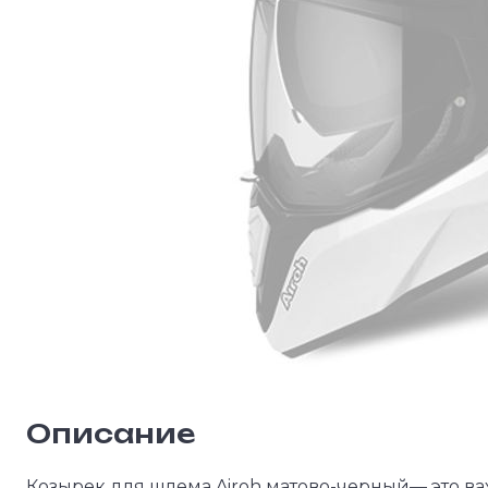
Описание
Козырек для шлема Airoh матово-черный— это ва