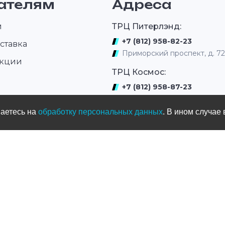
ателям
Адреса
и
ТРЦ Питерлэнд:
+7 (812) 958-82-23
ставка
Приморский проспект, д. 7
акции
ТРЦ Космос:
+7 (812) 958-87-23
ром
ул. Типанова 27/39
шаетесь на
обработку персональных данных
. В ином случае 
ул. Нахимова
(выдача интернет заказов)
+7 (812) 331-01-17
ул.Нахимова д. 11
Мототрек
+7 (965) 005-33-77
ул. Жака Дюкло, д.66