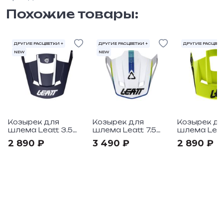
Похожие товары:
ДРУГИЕ РАСЦВЕТКИ +
ДРУГИЕ РАСЦВЕТКИ +
ДРУГИЕ РАСЦВЕТ
NEW
NEW
Козырек для
Козырек для
Козырек д
шлема Leatt 3.5
шлема Leatt 7.5
шлема Leat
Jr+XS-XXL V26
V26
XS-XXL V25
2 890 ₽
3 490 ₽
2 890 ₽