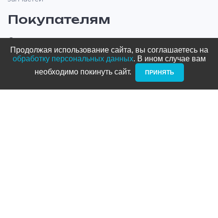
Покупателям
О компании
Продолжая использование сайта, вы соглашаетесь на
Оплата и доставка
обработку персональных данных
. В ином случае вам
необходимо покинуть сайт. ­
ПРИНЯТЬ
Новости и акции
Блог
Стать дилером
Контакты
Адреса
ТРЦ Питерлэнд:
+7 (812) 958-82-23
Приморский проспект, д. 72
ТРЦ Космос: