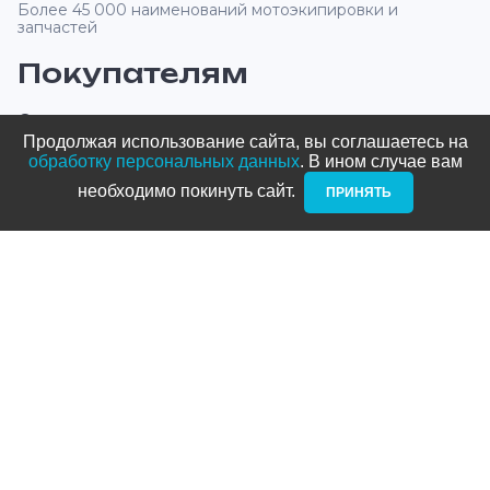
Более 45 000 наименований мотоэкипировки и
запчастей
Покупателям
О компании
Продолжая использование сайта, вы соглашаетесь на
Оплата и доставка
обработку персональных данных
. В ином случае вам
необходимо покинуть сайт. ­
ПРИНЯТЬ
Новости и акции
Блог
Стать дилером
Контакты
Адреса
ТРЦ Питерлэнд:
+7 (812) 958-82-23
Приморский проспект, д. 72