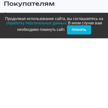
Покупателям
О компании
Продолжая использование сайта, вы соглашаетесь на
Оплата и доставка
обработку персональных данных
. В ином случае вам
необходимо покинуть сайт. ­
ПРИНЯТЬ
Новости и акции
Блог
Стать дилером
Контакты
Адреса
ТРЦ Питерлэнд:
+7 (812) 958-82-23
Приморский проспект, д. 72
ТРЦ Космос: