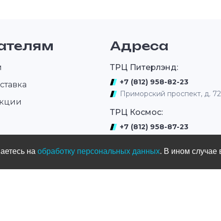
ателям
Адреса
и
ТРЦ Питерлэнд:
+7 (812) 958-82-23
ставка
Приморский проспект, д. 7
акции
ТРЦ Космос:
+7 (812) 958-87-23
ром
ул. Типанова 27/39
шаетесь на
обработку персональных данных
. В ином случае 
ул. Нахимова
(выдача интернет заказов)
+7 (812) 331-01-17
ул.Нахимова д. 11
Мототрек