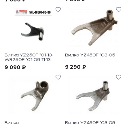
WR250-450F "2003-17
Вилка YZ250F "01-13-
Вилка YZ450F "03-05
WR250F "01-09-11-13
9 290 ₽
9 090 ₽
Вилка
Вилка YZ450F "03-05