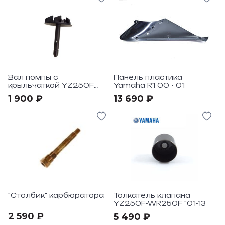
Вал помпы с
Панель пластика
крыльчаткой YZ250F
Yamaha R1 00 - 01
"2015-17
1 900 ₽
13 690 ₽
"Столбик" карбюратора
Толкатель клапана
YZ250F-WR250F "01-13
2 590 ₽
5 490 ₽