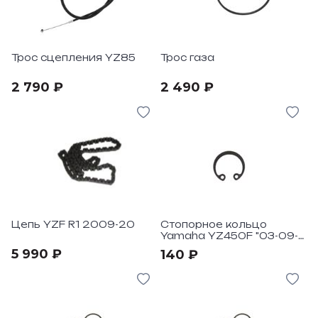
Трос сцепления YZ85
Трос газа
2 790 ₽
2 490 ₽
Цепь YZF R1 2009-20
Стопорное кольцо
Yamaha YZ450F "03-09-
WR450F "03-09-11
5 990 ₽
140 ₽