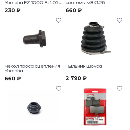
Yamaha FZ 1000-Fz1 01-
системы м8X1.25
05
230 ₽
660 ₽
Чехол троса сцепления
Пыльник шруса
Yamaha
2 790 ₽
660 ₽