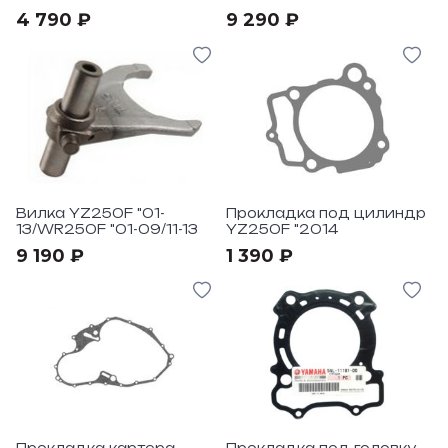
4 790 ₽
9 290 ₽
Вилка YZ250F "01-
Прокладка под цилиндр
13/WR250F "01-09/11-13
YZ250F "2014
9 190 ₽
1 390 ₽