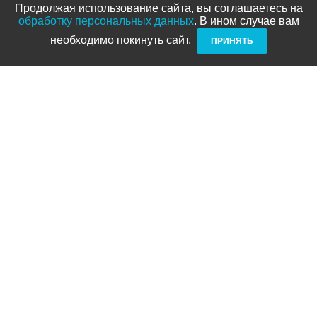
Продолжая использование сайта, вы соглашаетесь на
1 050 ₽
3 790 ₽
обработку персональных данных
. В ином случае вам
необходимо покинуть сайт. ­
ПРИНЯТЬ
Сальник вилки
Сальник вилки
2 390 ₽
1 390 ₽