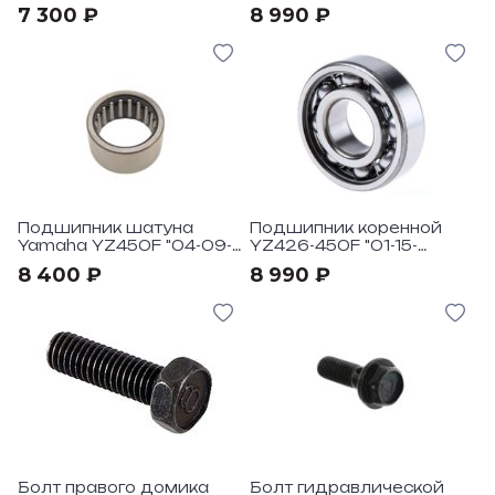
13
"12-14
7 300 ₽
8 990 ₽
Подшипник шатуна
Подшипник коренной
Yamaha YZ450F "04-09-
YZ426-450F "01-15-
WR450F "03-09-11
WR400-450F "98-14
8 400 ₽
8 990 ₽
Болт правого домика
Болт гидравлической