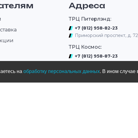
 Внешний
ателям
Адреса
0г + / -
и
ТРЦ Питерлэнд:
+7 (812) 958-82-23
ставка
Приморский проспект, д. 7
акции
ТРЦ Космос:
+7 (812) 958-87-23
ром
ул. Типанова 27/39
шаетесь на
обработку персональных данных
. В ином случае 
ул. Нахимова
(выдача интернет заказов)
+7 (812) 331-01-17
ул.Нахимова д. 11
Мототрек
+7 (965) 005-33-77
ул. Жака Дюкло, д.66