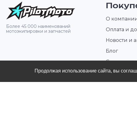
на 6 часов использования
Покуп
диаметр 108×56×30мм Вес: 20
5 гр
О компани
Более 45 000 наименований
Оплата и до
мотоэкипировки и запчастей
Новости и 
Блог
Стать диле
Продолжая использование сайта, вы согла
Контакты