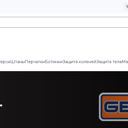
ерси
Штаны
Перчатки
Ботинки
Защита коленей
Защита тела
Ма
T