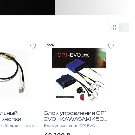
–50%
льный
Блок управления GP1
 кнопки
EVO - KAWASAKI 450
ния работы
KXF "2014 + GPA2 + WIFI-
кабель для кнопки
Блок управления GP1 EVO
аботы зажигания
позволяет настроить двигатель под
COM
индивидуальные задачи