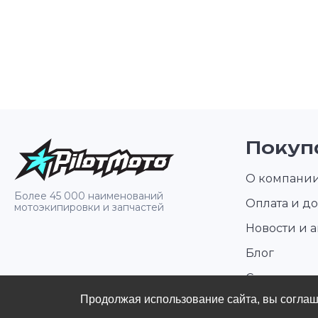
своего мотоцикла в самых жестких условиях
эксплуатации.
Покуп
О компани
Более 45 000 наименований
Оплата и до
мотоэкипировки и запчастей
Новости и 
Блог
Стать диле
Продолжая использование сайта, вы согла
Контакты