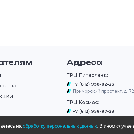
ателям
Адреса
и
ТРЦ Питерлэнд:
+7 (812) 958-82-23
ставка
Приморский проспект, д. 7
акции
ТРЦ Космос:
+7 (812) 958-87-23
ром
ул. Типанова 27/39
шаетесь на
обработку персональных данных
. В ином случае 
ул. Нахимова