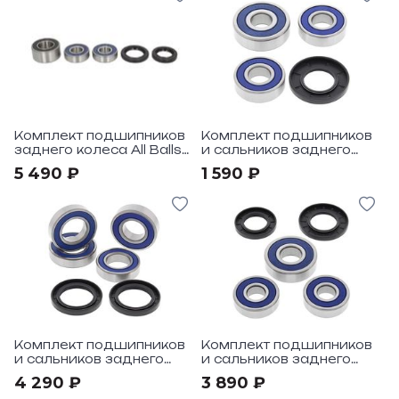
Комплект подшипников
Комплект подшипников
заднего колеса All Balls
и сальников заднего
под мотоциклы Honda
колеса All Balls под
5 490 ₽
1 590 ₽
CBR600F4 01-06
мотоцикл Honda
CRF230F 03-17
Комплект подшипников
Комплект подшипников
и сальников заднего
и сальников заднего
колеса All Balls под
колеса All Balls под
4 290 ₽
3 890 ₽
мотоцикл Honda
мотоцикл Honda CB1000