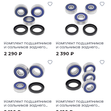
CBR600RA ABS 09-18
94-95
Комплект подшипников
Комплект подшипников
и сальников заднего
и сальников заднего
колеса All Balls под
колеса All Balls под
2 290 ₽
2 390 ₽
мотоцикл Honda
мотоцикл Honda CBF125
CB300F" 15-18
(EURO) 09-13
Комплект подшипников
Комплект подшипников
и сальников заднего
и сальников заднего
колеса All Balls под
колеса All Balls под