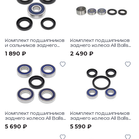
Комплект подшипников
Комплект подшипников
и сальников заднего
заднего колеса All Balls
колеса All Balls под
под мотоциклы Honda,
1 890 ₽
2 490 ₽
мотоцикл Honda CH250
Yamaha
NSS250 01-07
Комплект подшипников
Комплект подшипников
заднего колеса All Balls
заднего колеса All Balls
под мотоциклы Honda
под мотоциклы Honda
5 690 ₽
5 590 ₽
CBR929RR 00-01,
CBR954RR 02-03,
RVT1000R RC51 00-06