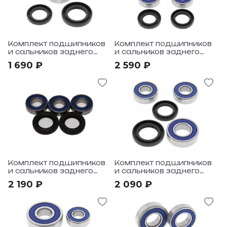
Комплект подшипников
Комплект подшипников
и сальников заднего
и сальников заднего
колеса All Balls под
колеса All Balls под
1 690 ₽
2 590 ₽
мотоцикл Yamaha CT175
мотоцикл Yamaha XT550
72
82-83
Комплект подшипников
Комплект подшипников
и сальников заднего
и сальников заднего
колеса All Balls под
колеса All Balls под
2 190 ₽
2 090 ₽
мотоцикл Yamaha YZ125
мотоцикл Yamaha
86-98
AG200 84-06