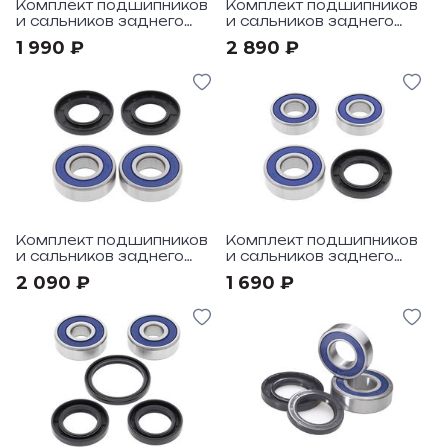
Комплект подшипников
Комплект подшипников
и сальников заднего
и сальников заднего
колеса All Balls под
колеса All Balls под
1 990 ₽
2 890 ₽
мотоцикл Honda
мотоцикл CR125 00-13
CRF150R 07-17
Комплект подшипников
Комплект подшипников
и сальников заднего
и сальников заднего
колеса All Balls под
колеса All Balls под
2 090 ₽
1 690 ₽
мотоцикл Honda VT800
мотоцикл Honda NX250
Shadow 88
88-90