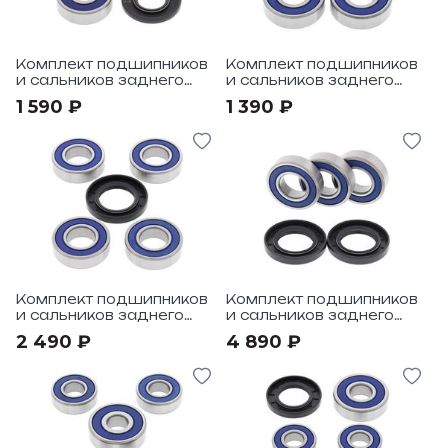
Комплект подшипников
Комплект подшипников
и сальников заднего
и сальников заднего
колеса All Balls под
колеса All Balls под
1 590 ₽
1 390 ₽
мотоцикл Yamaha YZF
мотоцикл Yamaha
R15 (SA) 11-12
BW350 87-88
Комплект подшипников
Комплект подшипников
и сальников заднего
и сальников заднего
колеса All Balls под
колеса All Balls под
2 490 ₽
4 890 ₽
мотоцикл Yamaha IT250
мотоцикл Yamaha
81-83
TTR250 99-06