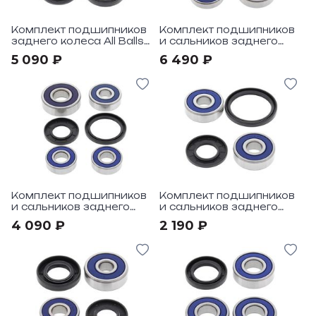
Комплект подшипников
Комплект подшипников
заднего колеса All Balls
и сальников заднего
под мотоциклы Yamaha
колеса All Balls под
5 090 ₽
6 490 ₽
FZ8 11-14, YZF-R1 Limited
мотоцикл Yamaha FZ1
edition 06
01-05
Комплект подшипников
Комплект подшипников
и сальников заднего
и сальников заднего
колеса All Balls под
колеса All Balls под
4 090 ₽
2 190 ₽
мотоцикл Yamaha
мотоцикл Yamaha
FZ700 87
FJ1100 84-85