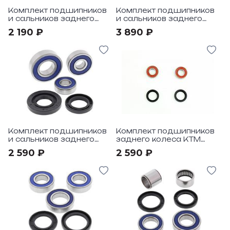
Комплект подшипников
Комплект подшипников
и сальников заднего
и сальников заднего
колеса All Balls под
колеса All Balls под
2 190 ₽
3 890 ₽
мотоцикл KTM EXC 250
мотоцикл KTM Duke 690
94-05
14-16
Комплект подшипников
Комплект подшипников
и сальников заднего
заднего колеса KTM
колеса All Balls под
SX65 00-24, HVA TC65
2 590 ₽
2 590 ₽
мотоцикл KTM Duke 390
18-24
15-16