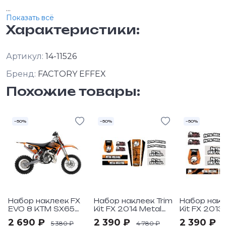
...
Показать всё
Характеристики:
Артикул:
14-11526
Бренд:
FACTORY EFFEX
Похожие товары:
–50%
–50%
–50%
Набор наклеек FX
Набор наклеек Trim
Набор накл
EVO 8 KTM SX65
Kit FX 2014 Metal
Kit FX 2013
02-08
Mulisha Universal
Mulisha Uni
2 690 ₽
2 390 ₽
2 390 ₽
5 380 ₽
4 780 ₽
4
под мотоциклы
под мотоц