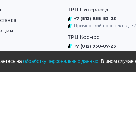
и
ТРЦ Питерлэнд:
+7 (812) 958-82-23
ставка
Приморский проспект, д. 7
акции
ТРЦ Космос:
+7 (812) 958-87-23
ром
ул. Типанова 27/39
шаетесь на
обработку персональных данных
. В ином случае 
ул. Нахимова
(выдача интернет заказов)
+7 (812) 331-01-17
ул.Нахимова д. 11
Мототрек
+7 (965) 005-33-77
ул. Жака Дюкло, д.66