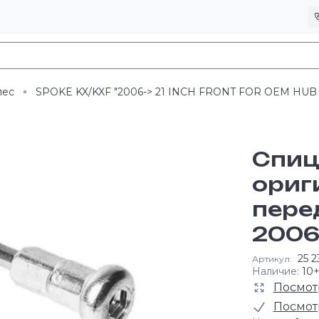
лес
SPOKE KX/KXF "2006-> 21 INCH FRONT FOR OEM HUB
Спиц
ориг
пере
2006-
25 2
Артикул:
Наличие:
10
Посмот
Посмот