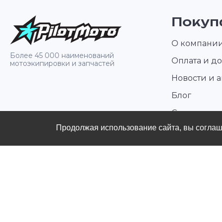
высокоуглеродистая ста
сальников: ZX-RingНизко
Покуп
растяжение и высокая
износостойкостьЦепь EK
идеальный выбор для
спортивных мотоциклов 
О компани
дорожных моделей высо
Более 45 000 наименований
мощности, подтвержден
Оплата и до
мотоэкипировки и запчастей
многочисленными испыт
и успехами на гоночных т
Новости и 
Блог
Стать диле
Продолжая использование сайта, вы согла
Контакты