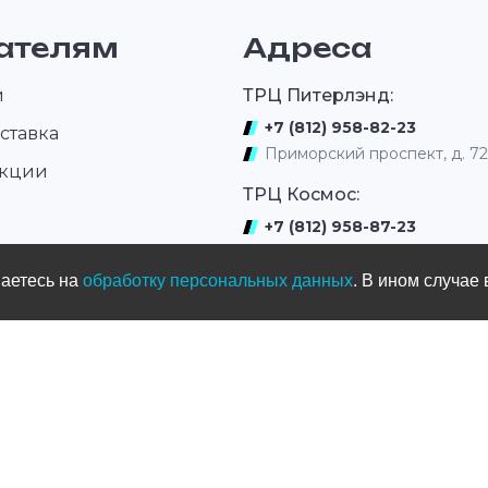
льТип
сталь Тип сальников: ZX-Ring
двигателя: 750 см
е
Низкое растяжение и высокая
см³ (внедорожны
ателям
Адреса
износостойкость Цепь EK ZVX3—
— отличный выбо
 ZVX3—
идеальный выбор для
повседневной эк
спортивных мотоциклов и
обеспечивающий
и
дорожных моделей высокой
повышенную про
и
ТРЦ Питерлэнд:
кой
мощности, подтвержденный
улучшенную дин
ный
многочисленными испытаниями
мощности.
+7 (812) 958-82-23
ставка
аниями
и успехами на гоночных трассах.
Приморский проспект, д. 7
рассах.
акции
ТРЦ Космос:
+7 (812) 958-87-23
ром
ул. Типанова 27/39
шаетесь на
обработку персональных данных
. В ином случае 
ул. Нахимова
(выдача интернет заказов)
+7 (812) 331-01-17
ул.Нахимова д. 11
Мототрек
+7 (965) 005-33-77
ул. Жака Дюкло, д.66