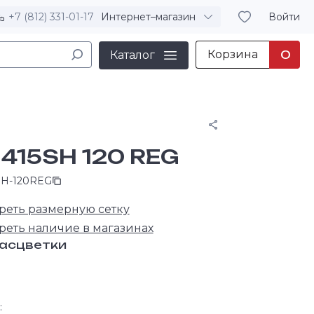
+7 (812) 331-01-17
Интернет–магазин
Войти
Корзина
0
Каталог
Поделиться
 415SH 120 REG
SH-120REG
+
реть размерную сетку
реть наличие в магазинах
расцветки
: