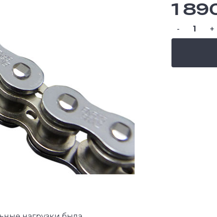
1 89
-
+
ьные нагрузки была